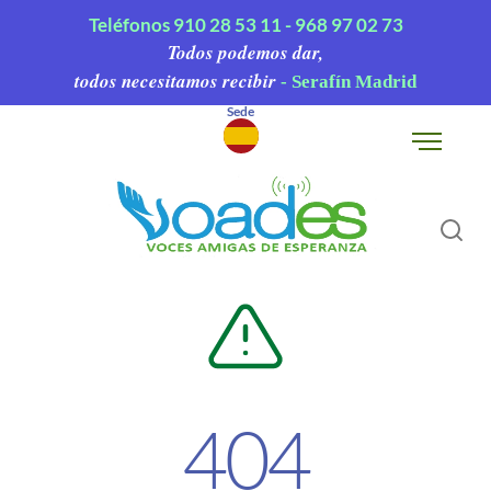
Teléfonos
910 28 53 11 -
968 97 02 73
Todos podemos dar,
todos necesitamos recibir
- Serafín Madrid
Sede
▾
404