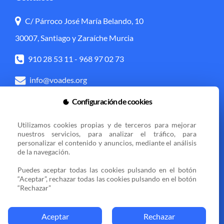
C/ Párroco José María Belando, 10
30007, Santiago y Zaraíche Murcia
910 28 53 11
-
968 97 02 73
info@voades.org
Configuración de cookies
Acceso directo
Utilizamos cookies propias y de terceros para mejorar 
Transparencia
Política de cookies
nuestros servicios, para analizar el tráfico, para 
personalizar el contenido y anuncios, mediante el análisis 
Aviso legal
Zona privada
de la navegación.

Puedes aceptar todas las cookies pulsando en el botón 
“Aceptar”, rechazar todas las cookies pulsando en el botón 
Sedes
“Rechazar”
Aceptar
Rechazar
© 2025 VOCES AMIGAS DE ESPERANZA