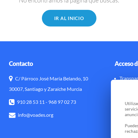
No encontramos la página que buscas.
IR AL INICIO
Contacto
Acceso d
Transpar
C/ Párroco José María Belando, 10
Aviso leg
30007, Santiago y Zaraíche Murcia
910 28 53 11
-
968 97 02 73
Utiliz
servic
info@voades.org
anuncio
Puedes
rechaz