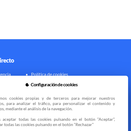
irecto
encia
Política de cookies
al
Zona privada
Configuración de cookies
amos cookies propias y de terceros para mejorar nuestros 
ios, para analizar el tráfico, para personalizar el contenido y 
s, mediante el análisis de la navegación.

 aceptar todas las cookies pulsando en el botón “Aceptar”, 
ar todas las cookies pulsando en el botón “Rechazar”