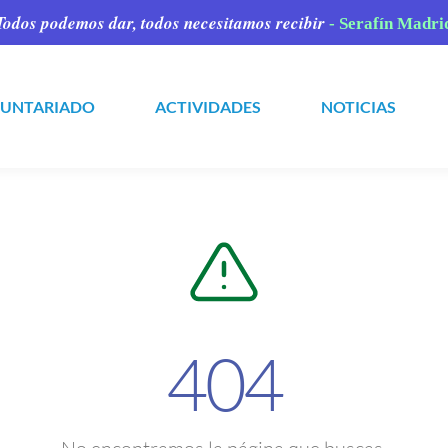
Todos podemos dar,
todos necesitamos recibir
- Serafín Madri
LUNTARIADO
ACTIVIDADES
NOTICIAS
404