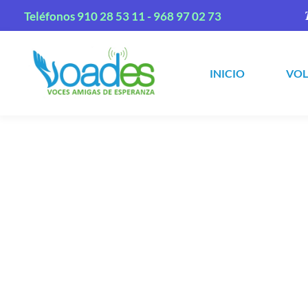
Teléfonos
910 28 53 11 -
968 97 02 73
INICIO
VO