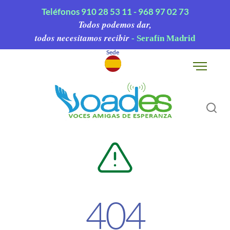
Teléfonos
910 28 53 11 -
968 97 02 73
Todos podemos dar,
todos necesitamos recibir
- Serafín Madrid
Sede
▾
404