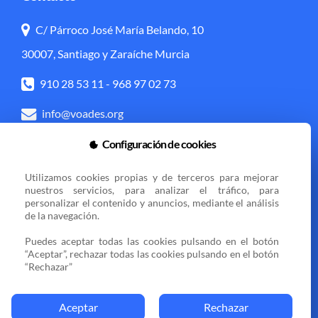
C/ Párroco José María Belando, 10
30007, Santiago y Zaraíche Murcia
910 28 53 11
-
968 97 02 73
info@voades.org
Configuración de cookies
Acceso directo
Utilizamos cookies propias y de terceros para mejorar 
Transparencia
Política de cookies
nuestros servicios, para analizar el tráfico, para 
personalizar el contenido y anuncios, mediante el análisis 
Aviso legal
Zona privada
de la navegación.

Puedes aceptar todas las cookies pulsando en el botón 
“Aceptar”, rechazar todas las cookies pulsando en el botón 
Sedes
“Rechazar”
Aceptar
Rechazar
© 2025 VOCES AMIGAS DE ESPERANZA