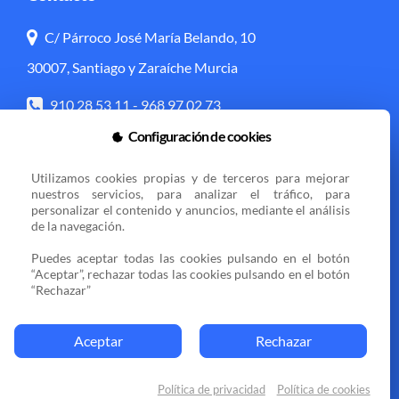
C/ Párroco José María Belando, 10
30007, Santiago y Zaraíche Murcia
910 28 53 11
-
968 97 02 73
Configuración de cookies
info@voades.org
Utilizamos cookies propias y de terceros para mejorar 
Acceso directo
nuestros servicios, para analizar el tráfico, para 
personalizar el contenido y anuncios, mediante el análisis 
de la navegación.

Transparencia
Política de cookies
Puedes aceptar todas las cookies pulsando en el botón 
Aviso legal
Zona privada
“Aceptar”, rechazar todas las cookies pulsando en el botón 
“Rechazar”
Sedes
Aceptar
Rechazar
Política de privacidad
Política de cookies
© 2025 VOCES AMIGAS DE ESPERANZA