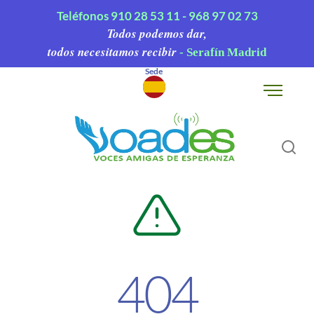
Teléfonos
910 28 53 11 -
968 97 02 73
Todos podemos dar,
todos necesitamos recibir
- Serafín Madrid
Sede
▾
404