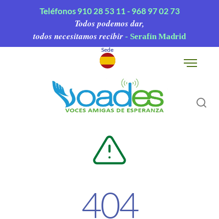
Teléfonos
910 28 53 11 -
968 97 02 73
Todos podemos dar,
todos necesitamos recibir
- Serafín Madrid
Sede
▾
404