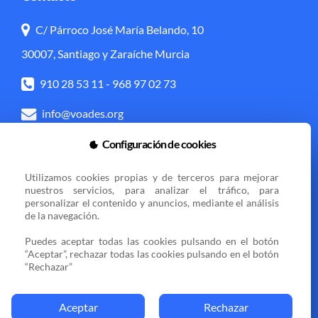
C/ Párroco José María Belando, 10
30007, Santiago y Zaraíche Murcia
910 28 53 11
-
968 97 02 73
info@voades.org
Configuración de cookies
Acceso directo
Utilizamos cookies propias y de terceros para mejorar 
Transparencia
Política de cookies
nuestros servicios, para analizar el tráfico, para 
personalizar el contenido y anuncios, mediante el análisis 
Aviso legal
Zona privada
de la navegación.

Puedes aceptar todas las cookies pulsando en el botón 
“Aceptar”, rechazar todas las cookies pulsando en el botón 
Sedes
“Rechazar”
Aceptar
Rechazar
© 2025 VOCES AMIGAS DE ESPERANZA