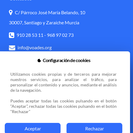
C/ Párroco José María Belando, 10
30007, Santiago y Zaraíche Murcia
910 28 53 11
-
968 97 02 73
info@voades.org
Configuración de cookies
Acceso directo
Utilizamos cookies propias y de terceros para mejorar 
Transparencia
Política de cookies
nuestros servicios, para analizar el tráfico, para 
personalizar el contenido y anuncios, mediante el análisis 
Aviso legal
Zona privada
de la navegación.

Puedes aceptar todas las cookies pulsando en el botón 
“Aceptar”, rechazar todas las cookies pulsando en el botón 
Sedes
“Rechazar”
Aceptar
Rechazar
© 2025 VOCES AMIGAS DE ESPERANZA