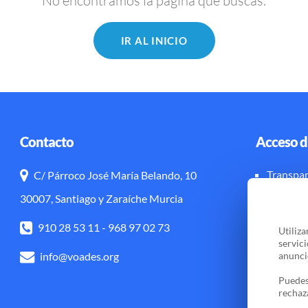
No encontramos la página que buscas.
IR AL INICIO
Contacto
Acceso d
Transpar
C/ Párroco José María Belando, 10
Aviso leg
30007, Santiago y Zaraíche Murcia
910 28 53 11
-
968 97 02 73
Utiliz
servic
info@voades.org
anuncio
Puedes
rechaz