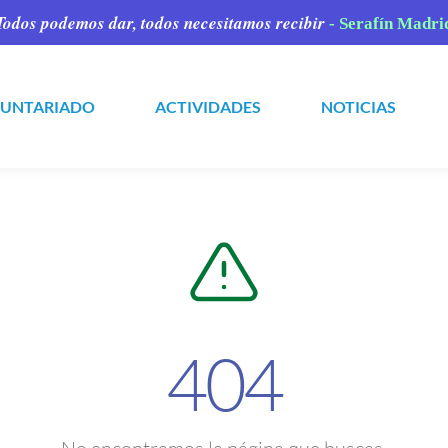
Todos podemos dar,
todos necesitamos recibir
- Serafín Madri
LUNTARIADO
ACTIVIDADES
NOTICIAS
404