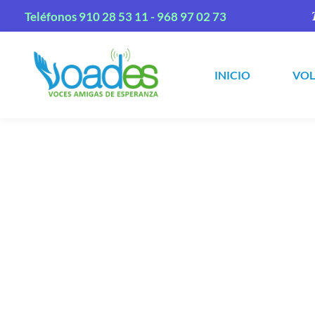
Teléfonos
910 28 53 11 -
968 97 02 73
INICIO
VO