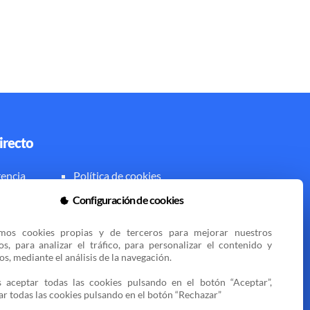
irecto
encia
Política de cookies
al
Zona privada
Configuración de cookies
amos cookies propias y de terceros para mejorar nuestros 
ios, para analizar el tráfico, para personalizar el contenido y 
s, mediante el análisis de la navegación.

 aceptar todas las cookies pulsando en el botón “Aceptar”, 
ar todas las cookies pulsando en el botón “Rechazar”