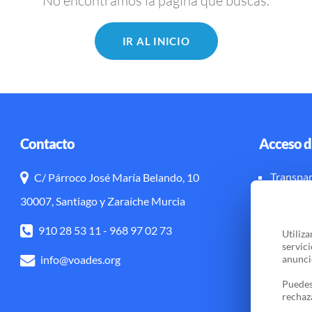
No encontramos la página que buscas.
IR AL INICIO
Contacto
Acceso d
Transpar
C/ Párroco José María Belando, 10
Aviso leg
30007, Santiago y Zaraíche Murcia
910 28 53 11
-
968 97 02 73
Utiliz
servic
info@voades.org
anuncio
Puedes
rechaz