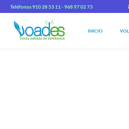
Teléfonos
910 28 53 11 -
968 97 02 73
INICIO
VO