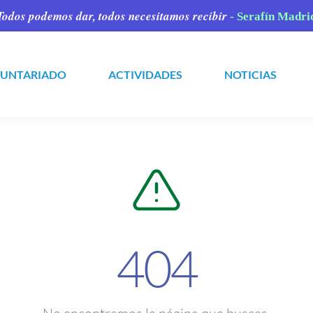
Todos podemos dar,
todos necesitamos recibir
- Serafín Madri
LUNTARIADO
ACTIVIDADES
NOTICIAS
404