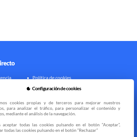
irecto
encia
Política de cookies
al
Zona privada
Configuración de cookies
amos cookies propias y de terceros para mejorar nuestros 
ios, para analizar el tráfico, para personalizar el contenido y 
s, mediante el análisis de la navegación.

 aceptar todas las cookies pulsando en el botón “Aceptar”, 
ar todas las cookies pulsando en el botón “Rechazar”