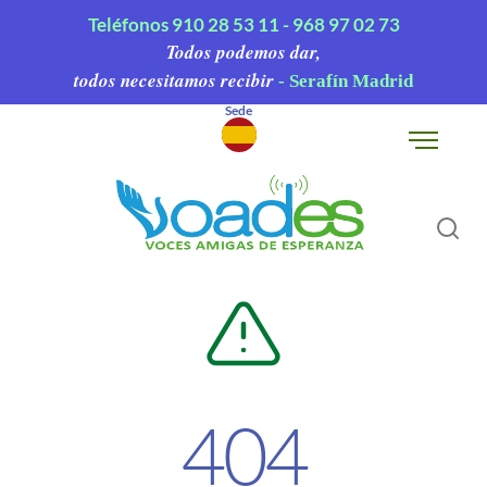
Teléfonos
910 28 53 11 -
968 97 02 73
Todos podemos dar,
todos necesitamos recibir
- Serafín Madrid
Sede
▾
404