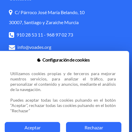
C/ Párroco José María Belando, 10
30007, Santiago y Zaraíche Murcia
910 28 53 11
-
968 97 02 73
info@voades.org
Configuración de cookies
Acceso directo
Utilizamos cookies propias y de terceros para mejorar 
Transparencia
Política de cookies
nuestros servicios, para analizar el tráfico, para 
personalizar el contenido y anuncios, mediante el análisis 
Aviso legal
Zona privada
de la navegación.

Puedes aceptar todas las cookies pulsando en el botón 
“Aceptar”, rechazar todas las cookies pulsando en el botón 
Sedes
“Rechazar”
Aceptar
Rechazar
© 2025 VOCES AMIGAS DE ESPERANZA