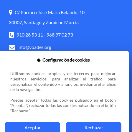
C/ Párroco José María Belando, 10
30007, Santiago y Zaraíche Murcia
910 28 53 11
-
968 97 02 73
info@voades.org
Configuración de cookies
Acceso directo
Utilizamos cookies propias y de terceros para mejorar 
Transparencia
Política de cookies
nuestros servicios, para analizar el tráfico, para 
personalizar el contenido y anuncios, mediante el análisis 
Aviso legal
Zona privada
de la navegación.

Puedes aceptar todas las cookies pulsando en el botón 
“Aceptar”, rechazar todas las cookies pulsando en el botón 
Sedes
“Rechazar”
Aceptar
Rechazar
© 2025 VOCES AMIGAS DE ESPERANZA