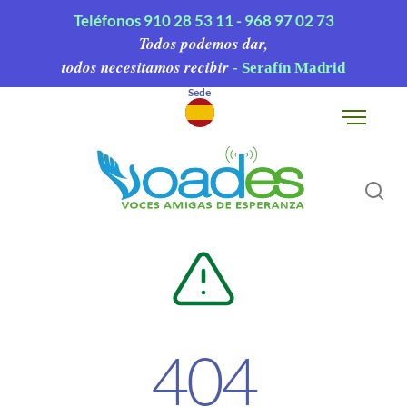
Teléfonos
910 28 53 11 -
968 97 02 73
Todos podemos dar,
todos necesitamos recibir
- Serafín Madrid
Sede
▾
404