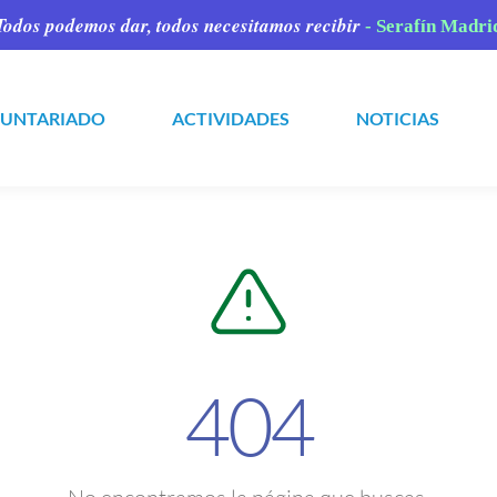
Todos podemos dar,
todos necesitamos recibir
- Serafín Madri
LUNTARIADO
ACTIVIDADES
NOTICIAS
404