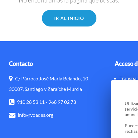
No encontramos la página que buscas.
IR AL INICIO
Contacto
Acceso d
Transpar
C/ Párroco José María Belando, 10
Aviso leg
30007, Santiago y Zaraíche Murcia
910 28 53 11
-
968 97 02 73
Utiliz
servic
info@voades.org
anuncio
Puedes
rechaz