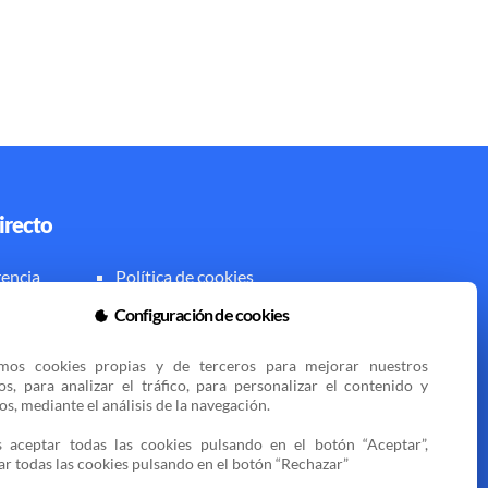
irecto
encia
Política de cookies
al
Zona privada
Configuración de cookies
amos cookies propias y de terceros para mejorar nuestros 
ios, para analizar el tráfico, para personalizar el contenido y 
s, mediante el análisis de la navegación.

 aceptar todas las cookies pulsando en el botón “Aceptar”, 
ar todas las cookies pulsando en el botón “Rechazar”