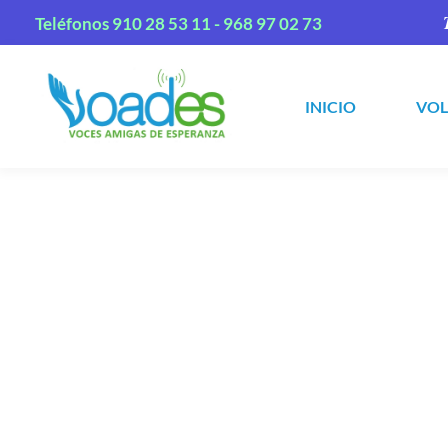
Teléfonos
910 28 53 11 -
968 97 02 73
INICIO
VO